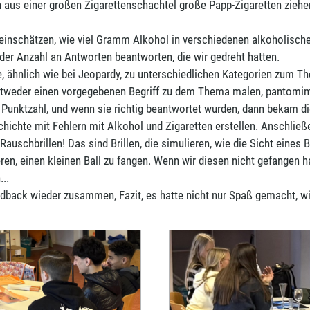
en aus einer großen Zigarettenschachtel große Papp-Zigaretten zie
 einschätzen, wie viel Gramm Alkohol in verschiedenen alkoholische
er Anzahl an Antworten beantworten, die wir gedreht hatten.
, ähnlich wie bei Jeopardy, zu unterschiedlichen Kategorien zum Th
entweder einen vorgegebenen Begriff zu dem Thema malen, pantomim
e Punktzahl, und wenn sie richtig beantwortet wurden, dann bekam d
schichte mit Fehlern mit Alkohol und Zigaretten erstellen. Anschl
 Rauschbrillen! Das sind Brillen, die simulieren, wie die Sicht eines
en, einen kleinen Ball zu fangen. Wenn wir diesen nicht gefangen h
..
edback wieder zusammen, Fazit, es hatte nicht nur Spaß gemacht, w